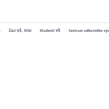
Něco se pokazilo, zkuste to prosím znova.
s
Žáci SŠ, SOU
Studenti VŠ
Centrum odborného výc