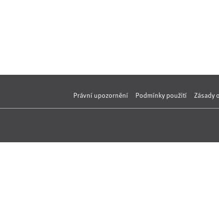
Právní upozornění
Podmínky použití
Zásady 
Nahlásit nezák
Reklama na por
 s.r.o. Vizuální podoba webové stránky může být rovněž předmětem autorsk
 Career Czechia s.r.o., IČO 26441381, se sídlem Menclova 2538/2, Libeň, 18