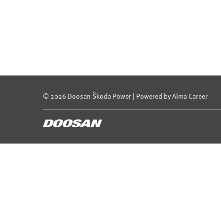
© 2026 Doosan Škoda Power | Powered by
Alma Career
© Alma Career Czechia
Webovou stránku stránku pro klienta vytvořila a provozuje Alma