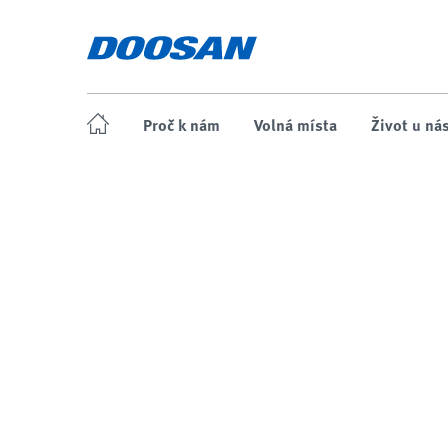
Proč k nám
Volná místa
Život u ná