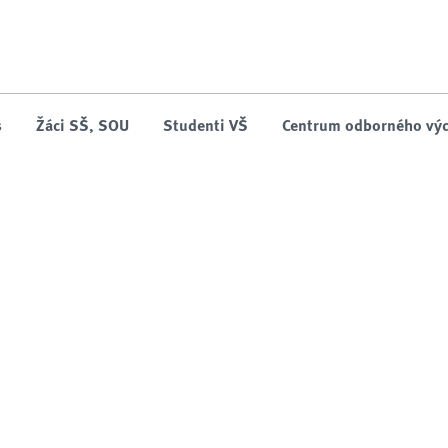
Něco se pokazilo, zkuste to prosím znova.
s
Žáci SŠ, SOU
Studenti VŠ
Centrum odborného výc