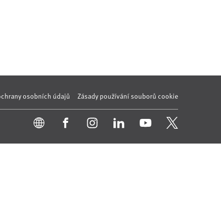
ochrany osobních údajů
Zásady používání souborů cookie
onný obsah
Nastavení cookies
Transparentnost
tálech Alma Career
Zásady ochrany soukromí
Podmínky používání
ých práv třetích stran
0 00 Praha 8, sp. zn. C 82484 vedená u Městského soudu v Praze.