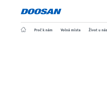
Proč k nám
Volná místa
Život u ná