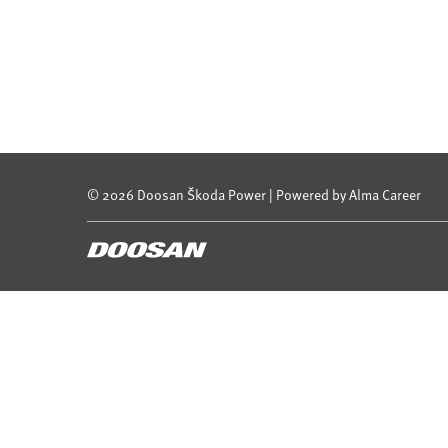
© 2026 Doosan Škoda Power | Powered by
Alma Career
© Alma Career Czechia
Webovou stránku stránku pro klienta vytvořila a provozuje Alma