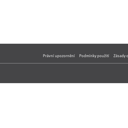
Právní upozornění
Podmínky použití
Zásady 
Nahlásit nezák
Reklama na por
 s.r.o. Vizuální podoba webové stránky může být rovněž předmětem autorsk
 Career Czechia s.r.o., IČO 26441381, se sídlem Menclova 2538/2, Libeň, 18